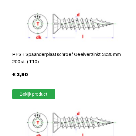
PFS+ Spaanderplaatschroef Geelverzinkt 3x30mm
200st. (T10)
€
3,90
Bekijk product