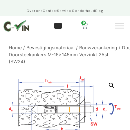
Over ons
Contact
Service & onderhoud
Blog
0
Home
/
Bevestigingsmateriaal
/
Bouwverankering
/
Doo
Doorsteekankers M-16x145mm Verzinkt 25st.
(SW24)