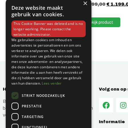
×
€
1.599,00
€
1.199,
Deze website maakt
gebruik van cookies.
Bekijk product
This Cookie Banner was deleted and is no
longer working. Please contact the
website administrator.
We gebruiken cookies om inhoud en
advertenties te personaliseren en om ons
verkeer te analyseren. We delen ook
informatie over uw gebruik van onze site
met onze advertentie- en analysepartners,
die deze kunnen combineren met andere
informatie die u aan hen heeft verstrekt of
die zij hebben verzameld door uw gebruik
van hun diensten.
Lees verder
Hoe kunnen wij jou helpen?
Volg ons op
STRIKT NOODZAKELIJK
Bij C-Vin hebben wij alles in huis om je
PRESTATIE
bouwprojecten efficiënt en succesvol te laten
verlopen.
TARGETING
Informatie
FUNCTIONEEL