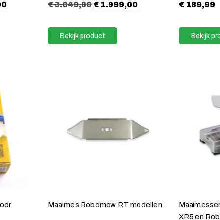
00
€
3.049,00
€
1.999,00
€
189,99
Bekijk product
Bekijk pr
voor
Maaimes Robomow RT modellen
Maaimessen
XR5 en Rob