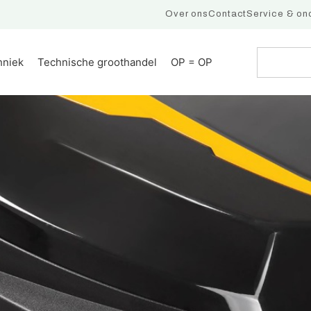
Over ons
Contact
Service & on
hniek
Technische groothandel
OP = OP