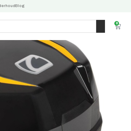
derhoud
Blog
0