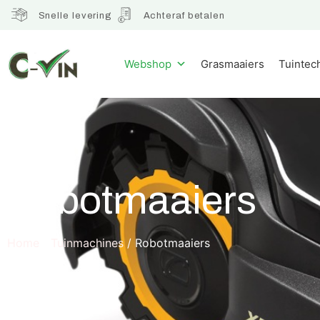
Snelle levering
Achteraf betalen
Webshop
Grasmaaiers
Tuintec
Robotmaaiers
Home
/
Tuinmachines
/ Robotmaaiers