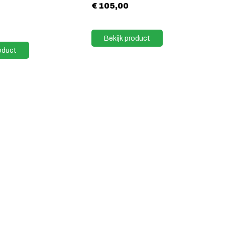
€
105,00
Bekijk product
oduct