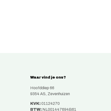
Waar vind je ons?
Hoofddiep 66
9354 AS, Zevenhuizen
KVK:
01124270
BTW:
NL001447694B61