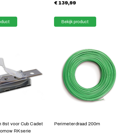
€
139,99
oduct
Bekijk product
 8st voor Cub Cadet
Perimeterdraad 200m
omow RK serie