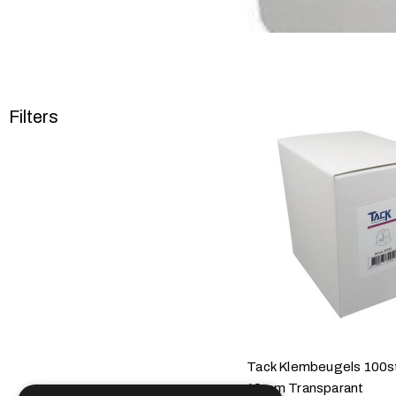
Filters
Tack Klembeugels 100st
19mm Transparant