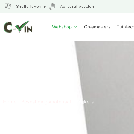
Snelle levering
Achteraf betalen
Webshop
Grasmaaiers
Tuintec
Spijkers
Home
/
Bevestigingsmateriaal
/ Spijkers