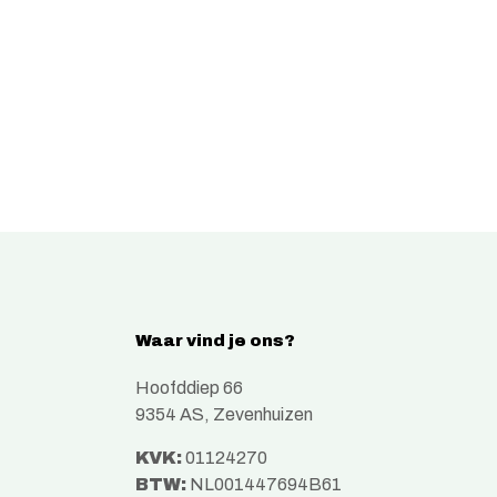
Waar vind je ons?
Hoofddiep 66
9354 AS, Zevenhuizen
KVK:
01124270
BTW:
NL001447694B61