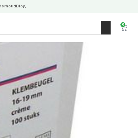
derhoud
Blog
0