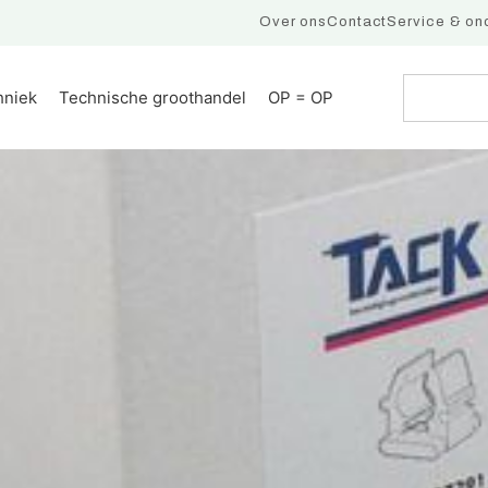
Over ons
Contact
Service & on
hniek
Technische groothandel
OP = OP