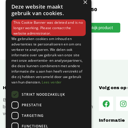
×
Deze website maakt
€
17,50
gebruik van cookies.
This Cookie Banner was deleted and is no
Bekijk product
longer working. Please contact the
website administrator.
We gebruiken cookies om inhoud en
advertenties te personaliseren en om ons
verkeer te analyseren. We delen ook
informatie over uw gebruik van onze site
met onze advertentie- en analysepartners,
die deze kunnen combineren met andere
informatie die u aan hen heeft verstrekt of
die zij hebben verzameld door uw gebruik
van hun diensten.
Lees verder
Hoe kunnen wij jou helpen?
Volg ons op
STRIKT NOODZAKELIJK
Bij C-Vin hebben wij alles in huis om je
PRESTATIE
bouwprojecten efficiënt en succesvol te laten
verlopen.
TARGETING
Informatie
FUNCTIONEEL