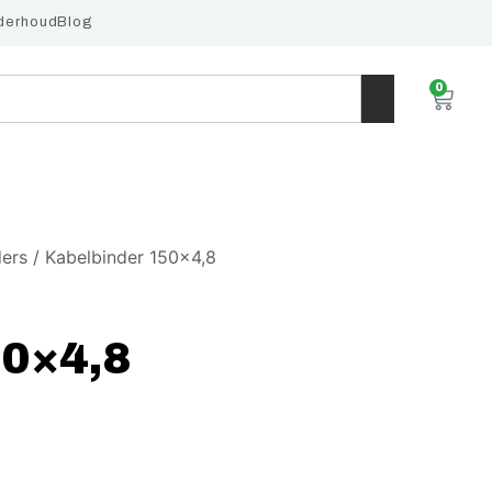
derhoud
Blog
0
ders
/ Kabelbinder 150×4,8
50×4,8