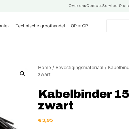
Over ons
Contact
Service & on
hniek
Technische groothandel
OP = OP
Home
/
Bevestigingsmateriaal
/
Kabelbin
zwart
Kabelbinder 1
zwart
€
3,95