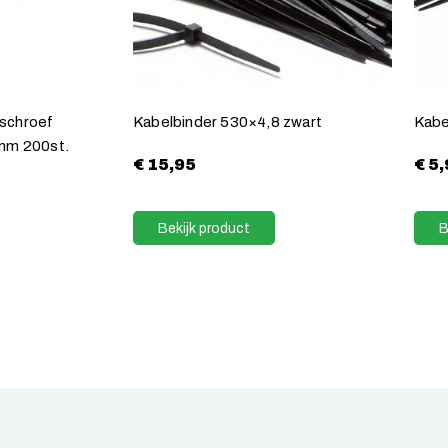
schroef
Kabelbinder 530×4,8 zwart
Kabe
mm 200st.
€
15,95
€
5,
Bekijk product
B