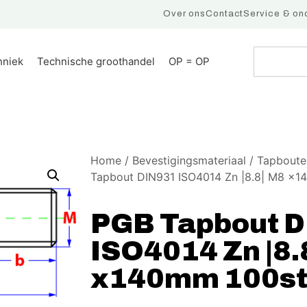
Over ons
Contact
Service & on
hniek
Technische groothandel
OP = OP
Home
/
Bevestigingsmateriaal
/
Tapboute
Tapbout DIN931 ISO4014 Zn |8.8| M8 x1
PGB Tapbout 
ISO4014 Zn |8.
x140mm 100st