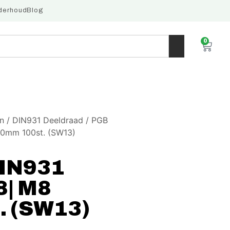
derhoud
Blog
0
n
/
DIN931 Deeldraad
/ PGB
40mm 100st. (SW13)
DIN931
8| M8
. (SW13)