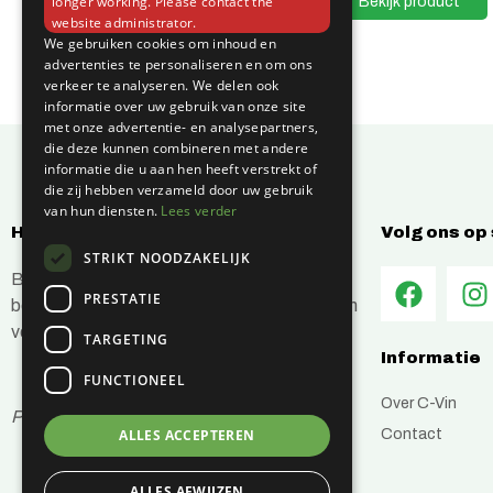
Bekijk product
Bekijk product
longer working. Please contact the
website administrator.
We gebruiken cookies om inhoud en
advertenties te personaliseren en om ons
verkeer te analyseren. We delen ook
informatie over uw gebruik van onze site
met onze advertentie- en analysepartners,
die deze kunnen combineren met andere
informatie die u aan hen heeft verstrekt of
die zij hebben verzameld door uw gebruik
van hun diensten.
Lees verder
Hoe kunnen wij jou helpen?
Volg ons op
STRIKT NOODZAKELIJK
Bij C-Vin hebben wij alles in huis om je
PRESTATIE
bouwprojecten efficiënt en succesvol te laten
verlopen.
TARGETING
Informatie
FUNCTIONEEL
Over C-Vin
Prijzen zijn inclusief btw
Contact
ALLES ACCEPTEREN
ALLES AFWIJZEN