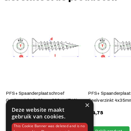
PFS+ Spaanderplaatschroef
PFS+ Spaanderplaat
Geelverzinkt 3x20mm 200st. (T10)
Geelverzinkt 4x35mm
×
Deze website maakt
€
3,05
€
4,75
gebruik van cookies.
This Cookie Banner was deleted and is no