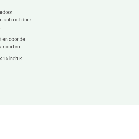
ardoor
de schroef door
.
f en door de
outsoorten.
 15 indruk.