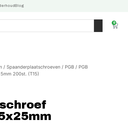
derhoud
Blog
0
n
/
Spaanderplaatschroeven
/
PGB
/ PGB
25mm 200st. (T15)
schroef
3,5x25mm