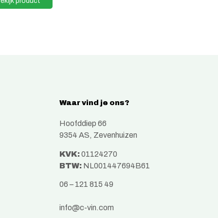
ekijk product
Waar vind je ons?
Hoofddiep 66
9354 AS, Zevenhuizen
KVK:
01124270
BTW:
NL001447694B61
06 – 121 815 49
info@c-vin.com