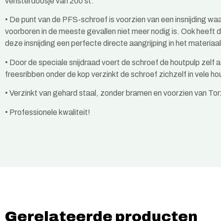
vensterdoosje van 200 st.
•
De punt van de PFS-schroef is voorzien van een insnijding wa
voorboren in de meeste gevallen niet meer nodig is. Ook heeft 
deze insnijding een perfecte directe aangrijping in het materiaal
•
Door de speciale snijdraad voert de schroef de houtpulp zelf a
freesribben onder de kop verzinkt de schroef zichzelf in vele h
•
Verzinkt van gehard staal, zonder bramen en voorzien van Torx
•
Professionele kwaliteit!
Gerelateerde producten