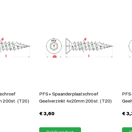
schroef
PFS+ Spaanderplaatschroef
PFS+
 200st. (T20)
Geelverzinkt 4x20mm 200st. (T20)
Geel
€
3,60
€
3,