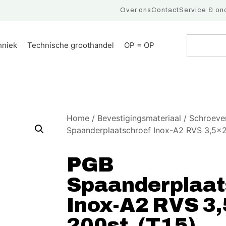
Over ons
Contact
Service & on
hniek
Technische groothandel
OP = OP
Home
/
Bevestigingsmateriaal
/
Schroeve
Spaanderplaatschroef Inox-A2 RVS 3,5x
PGB
Spaanderplaat
Inox-A2 RVS 
200st. (T15)