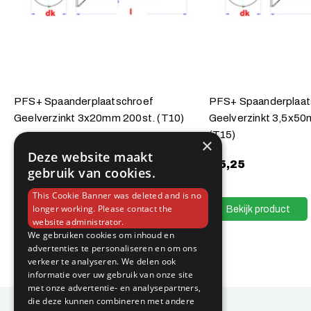
PFS+ Spaanderplaatschroef
PFS+ Spaanderplaat
Geelverzinkt 3x20mm 200st. (T10)
Geelverzinkt 3,5x50
(T15)
×
€
3,05
Deze website maakt
€
5,25
gebruik van cookies.
Bekijk product
This Cookie Banner was deleted and is no
Bekijk product
longer working. Please contact the
website administrator.
We gebruiken cookies om inhoud en
advertenties te personaliseren en om ons
verkeer te analyseren. We delen ook
informatie over uw gebruik van onze site
met onze advertentie- en analysepartners,
die deze kunnen combineren met andere