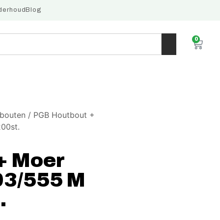
derhoud
Blog
0
tbouten
/ PGB Houtbout +
00st.
+ Moer
03/555 M
.