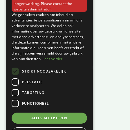
Contact
longer working. Please contact the
website administrator.
Klantenservice
We gebruiken cookies om inhoud en
advertenties te personaliseren en om ons
verkeer te analyseren. We delen ook
Garantie en klachten
informatie over uw gebruik van onze site
Betaalmethodes
met onze advertentie- en analysepartners,
die deze kunnen combineren met andere
Privacyverklaring
informatie die u aan hen heeft verstrekt of
Algemene voorwaarden
die zij hebben verzameld door uw gebruik
van hun diensten.
Lees verder
Levertijd en kosten
Herroepingsrecht & bedenktijd
STRIKT NOODZAKELIJK
Waar vind je ons?
PRESTATIE
Hoofddiep 66
TARGETING
9354 AS, Zevenhuizen
FUNCTIONEEL
KVK:
01124270
BTW:
NL001447694B61
ALLES ACCEPTEREN
06 – 121 815 49