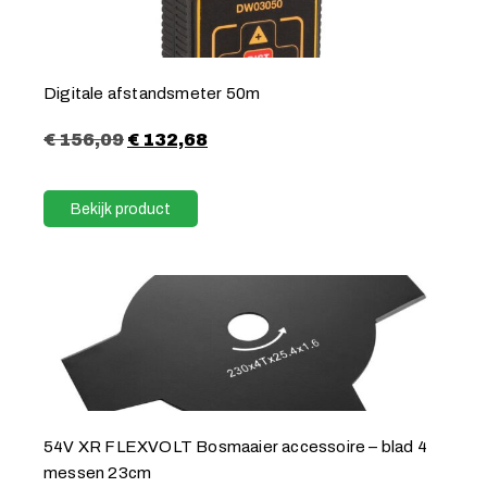
Digitale afstandsmeter 50m
€
156,09
€
132,68
Bekijk product
54V XR FLEXVOLT Bosmaaier accessoire – blad 4
messen 23cm