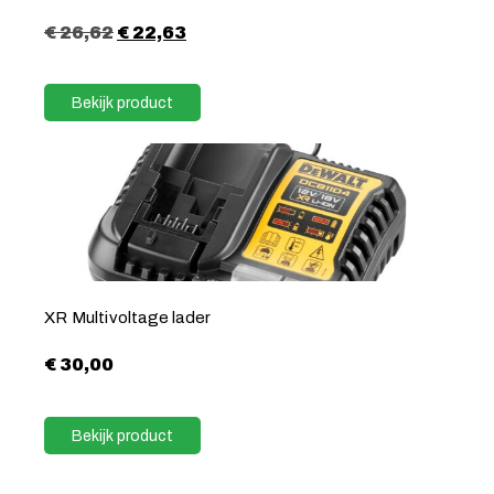
€
26,62
€
22,63
Bekijk product
XR Multivoltage lader
€
30,00
Bekijk product