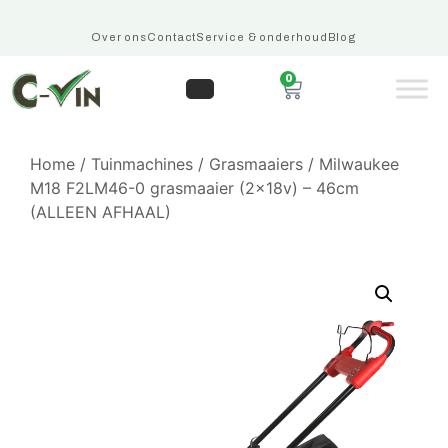
Over ons
Contact
Service & onderhoud
Blog
0
Home
/
Tuinmachines
/
Grasmaaiers
/ Milwaukee
M18 F2LM46-0 grasmaaier (2x18v) – 46cm
(ALLEEN AFHAAL)