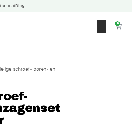
derhoud
Blog
0
elige schroef- boren- en
roef-
enzagenset
r