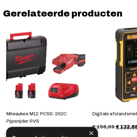
Gerelateerde producten
Milwaukee M12 PCSS-202C
Digitale afstandsme
Pijpsnijder RVS
€
156,09
€
132,6
×
€
320,00