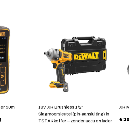
ter 50m
18V XR Brushless 1/2″
XR M
Slagmoersleutel (pin-aansluiting) in
8
€
30
TSTAK koffer – zonder accu en lader