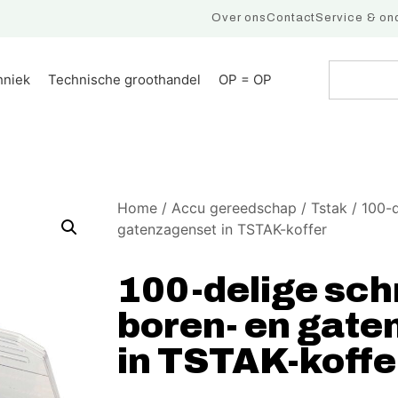
Over ons
Contact
Service & on
hniek
Technische groothandel
OP = OP
Home
/
Accu gereedschap
/
Tstak
/ 100-d
gatenzagenset in TSTAK-koffer
100-delige sch
boren- en gat
in TSTAK-koffe