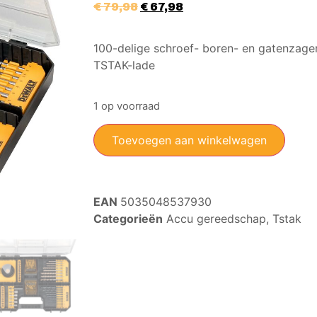
€
79,98
€
67,98
100-delige schroef- boren- en gatenzagen
TSTAK-lade
1 op voorraad
Toevoegen aan winkelwagen
EAN
5035048537930
Categorieën
Accu gereedschap
,
Tstak