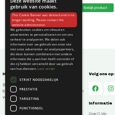
Deze website maakt
gebruik van cookies.
Bekijk product
Bekijk product
This Cookie Banner was deleted and is no
longer working. Please contact the
website administrator.
We gebruiken cookies om inhoud en
advertenties te personaliseren en om ons
verkeer te analyseren. We delen ook
informatie over uw gebruik van onze site
met onze advertentie- en analysepartners,
die deze kunnen combineren met andere
informatie die u aan hen heeft verstrekt of
die zij hebben verzameld door uw gebruik
van hun diensten.
Lees verder
Hoe kunnen wij jou helpen?
Volg ons op
STRIKT NOODZAKELIJK
Bij C-Vin hebben wij alles in huis om je
PRESTATIE
bouwprojecten efficiënt en succesvol te laten
verlopen.
TARGETING
Informatie
FUNCTIONEEL
Over C-Vin