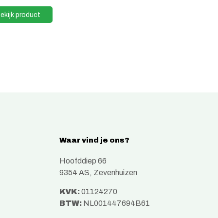
ekijk product
Waar vind je ons?
Hoofddiep 66
9354 AS, Zevenhuizen
KVK:
01124270
BTW:
NL001447694B61