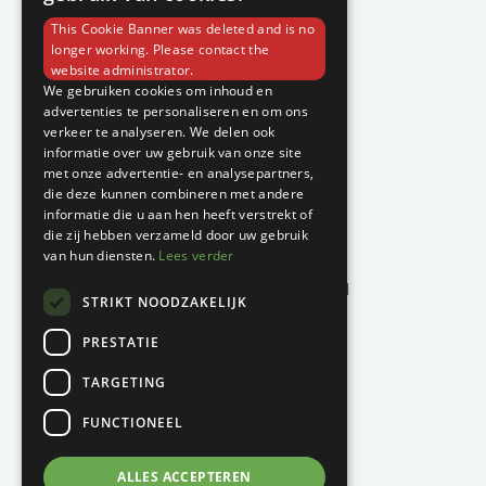
Over C-Vin
This Cookie Banner was deleted and is no
Contact
longer working. Please contact the
website administrator.
Klantenservice
We gebruiken cookies om inhoud en
advertenties te personaliseren en om ons
verkeer te analyseren. We delen ook
Garantie en klachten
informatie over uw gebruik van onze site
Betaalmethodes
met onze advertentie- en analysepartners,
die deze kunnen combineren met andere
Privacyverklaring
informatie die u aan hen heeft verstrekt of
Algemene voorwaarden
die zij hebben verzameld door uw gebruik
van hun diensten.
Lees verder
Levertijd en kosten
Herroepingsrecht & bedenktijd
STRIKT NOODZAKELIJK
Waar vind je ons?
PRESTATIE
Hoofddiep 66
TARGETING
9354 AS, Zevenhuizen
FUNCTIONEEL
KVK:
01124270
BTW:
NL001447694B61
ALLES ACCEPTEREN