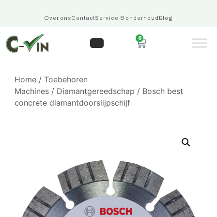
Over ons
Contact
Service & onderhoud
Blog
0
Home
/
Toebehoren
Machines
/
Diamantgereedschap
/ Bosch best
concrete diamantdoorslijpschijf