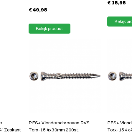
€
15,95
€
49,95
Bekijk pr
Bekijk product
e
PFS+ Vlonderschroeven RVS
PFS+ Vlond
″ Zeskant
Torx-15 4x30mm 200st.
Torx-15 4x