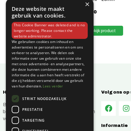
×
Deze website maakt
€
2,20
gebruik van cookies.
This Cookie Banner was deleted and is no
Bekijk product
longer working. Please contact the
website administrator.
We gebruiken cookies om inhoud en
advertenties te personaliseren en om ons
verkeer te analyseren. We delen ook
informatie over uw gebruik van onze site
met onze advertentie- en analysepartners,
die deze kunnen combineren met andere
informatie die u aan hen heeft verstrekt of
die zij hebben verzameld door uw gebruik
van hun diensten.
Lees verder
Hoe kunnen wij jou helpen?
Volg ons op
STRIKT NOODZAKELIJK
Bij C-Vin hebben wij alles in huis om je
PRESTATIE
bouwprojecten efficiënt en succesvol te laten
verlopen.
TARGETING
Informatie