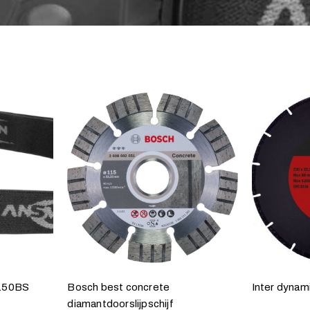
D150BS
Bosch best concrete
Inter dynam
diamantdoorslijpschijf