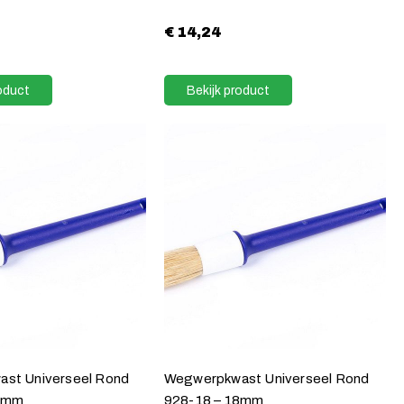
€
14,24
oduct
Bekijk product
st Universeel Rond
Wegwerpkwast Universeel Rond
16mm
928-18 – 18mm