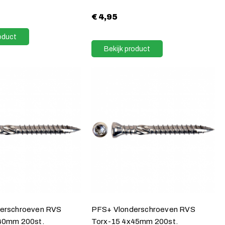
€
4,95
oduct
Bekijk product
erschroeven RVS
PFS+ Vlonderschroeven RVS
40mm 200st.
Torx-15 4x45mm 200st.