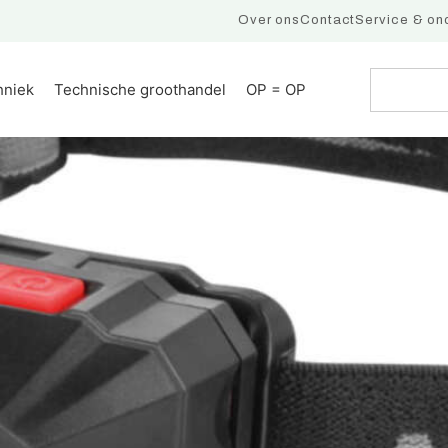
Over ons
Contact
Service & on
hniek
Technische groothandel
OP = OP