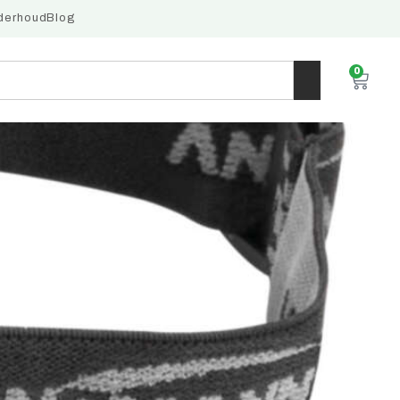
derhoud
Blog
0