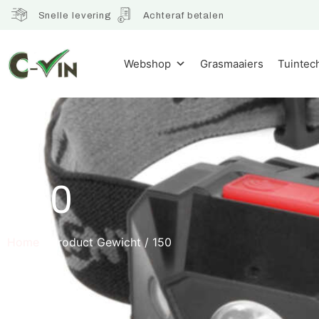
Snelle levering
Achteraf betalen
Webshop
Grasmaaiers
Tuintec
150
Home
/ Product Gewicht / 150