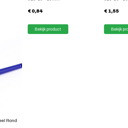
€
0,84
€
1,55
Bekijk product
Bekijk pr
eel Rond