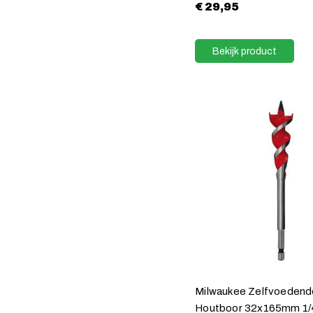
€
29,95
Bekijk product
Milwaukee Zelfvoedend
Houtboor 32x165mm 1/4