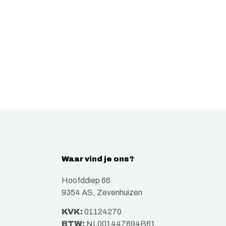
Waar vind je ons?
Hoofddiep 66
9354 AS, Zevenhuizen
KVK:
01124270
BTW:
NL001447694B61