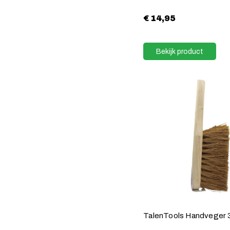
€
14,95
Bekijk product
TalenTools Handveger