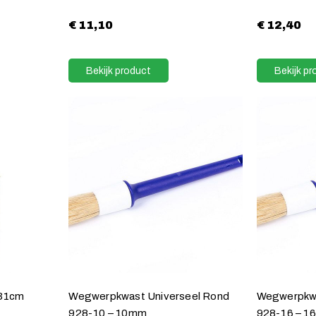
€
11,10
€
12,40
Bekijk product
Bekijk pr
 31cm
Wegwerpkwast Universeel Rond
Wegwerpkwa
928-10 – 10mm
928-16 – 