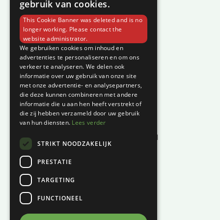
gebruik van cookies.
Over C-Vin
This Cookie Banner was deleted and is no
Contact
longer working. Please contact the
website administrator.
Klantenservice
We gebruiken cookies om inhoud en
advertenties te personaliseren en om ons
verkeer te analyseren. We delen ook
Garantie en klachten
informatie over uw gebruik van onze site
Betaalmethodes
met onze advertentie- en analysepartners,
die deze kunnen combineren met andere
Privacyverklaring
informatie die u aan hen heeft verstrekt of
Algemene voorwaarden
die zij hebben verzameld door uw gebruik
van hun diensten.
Lees verder
Levertijd en kosten
Herroepingsrecht & bedenktijd
STRIKT NOODZAKELIJK
Waar vind je ons?
PRESTATIE
Hoofddiep 66
TARGETING
9354 AS, Zevenhuizen
FUNCTIONEEL
KVK:
01124270