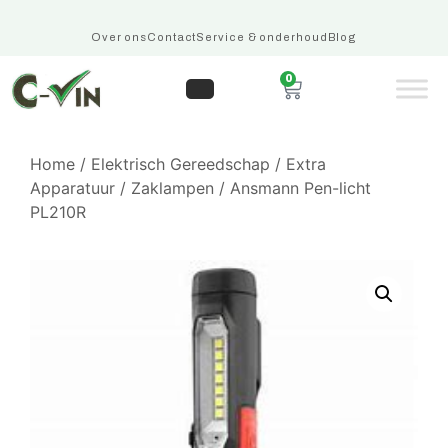
Over ons
Contact
Service & onderhoud
Blog
0
Home
/
Elektrisch Gereedschap
/
Extra
Apparatuur
/
Zaklampen
/ Ansmann Pen-licht
PL210R