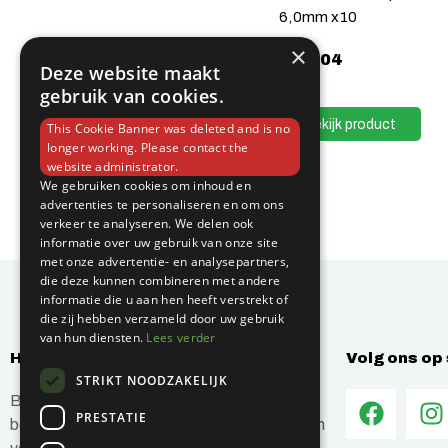
6,0mm x10
×
€
29,04
Deze website maakt
gebruik van cookies.
Bekijk product
This Cookie Banner was deleted and is no
longer working. Please contact the
website administrator.
We gebruiken cookies om inhoud en
advertenties te personaliseren en om ons
verkeer te analyseren. We delen ook
informatie over uw gebruik van onze site
met onze advertentie- en analysepartners,
die deze kunnen combineren met andere
informatie die u aan hen heeft verstrekt of
die zij hebben verzameld door uw gebruik
van hun diensten.
Lees verder
Hoe kunnen wij jou helpen?
Volg ons op
STRIKT NOODZAKELIJK
Bij C-Vin hebben wij alles in huis om je
PRESTATIE
bouwprojecten efficiënt en succesvol te laten