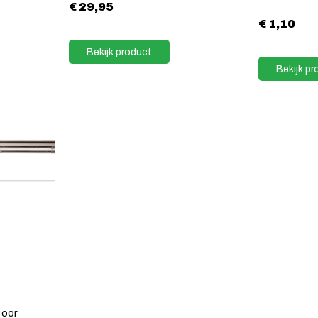
€
29,95
€
1,10
Bekijk product
Bekijk pr
Boor