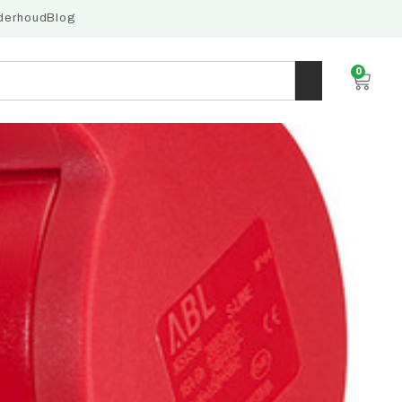
derhoud
Blog
0