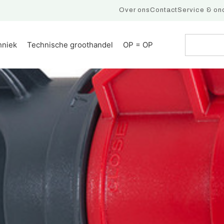
Over ons
Contact
Service & on
hniek
Technische groothandel
OP = OP