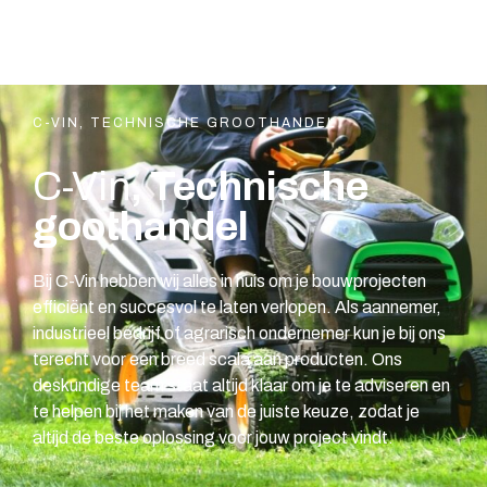
C-VIN, TECHNISCHE GROOTHANDEL
C-Vin
, Technische
goothandel
Bij C-Vin hebben wij alles in huis om je bouwprojecten
efficiënt en succesvol te laten verlopen. Als aannemer,
industrieel bedrijf of agrarisch ondernemer kun je bij ons
terecht voor een breed scala aan producten. Ons
deskundige team staat altijd klaar om je te adviseren en
te helpen bij het maken van de juiste keuze, zodat je
altijd de beste oplossing voor jouw project vindt.