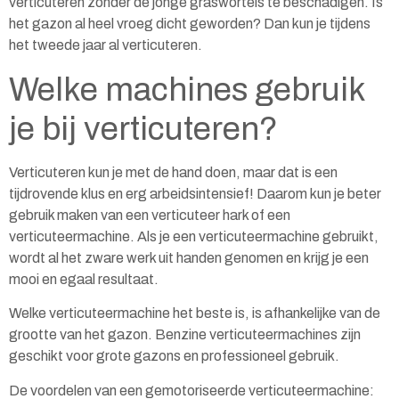
verticuteren zonder de jonge graswortels te beschadigen. Is
het gazon al heel vroeg dicht geworden? Dan kun je tijdens
het tweede jaar al verticuteren.
Welke machines gebruik
je bij verticuteren?
Verticuteren kun je met de hand doen, maar dat is een
tijdrovende klus en erg arbeidsintensief! Daarom kun je beter
gebruik maken van een verticuteer hark of een
verticuteermachine
. Als je een verticuteermachine gebruikt,
wordt al het zware werk uit handen genomen en krijg je een
mooi en egaal resultaat.
Welke verticuteermachine het beste is, is afhankelijke van de
grootte van het gazon.
Benzine verticuteermachines
zijn
geschikt voor grote gazons en professioneel gebruik.
De voordelen van een gemotoriseerde verticuteermachine: