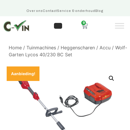
Over ons
Contact
Service & onderhoud
Blog
0
Home
/
Tuinmachines
/
Heggenscharen
/
Accu
/ Wolf-
Garten Lycos 40/230 BC Set
Aanbieding!