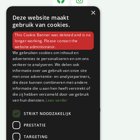
×
Deze website maakt
Informatie
gebruik van cookies.
Over C-Vin
This Cookie Banner was deleted and is no
Contact
longer working. Please contact the
website administrator.
Klantenservice
We gebruiken cookies om inhoud en
advertenties te personaliseren en om ons
verkeer te analyseren. We delen ook
Garantie en klachten
informatie over uw gebruik van onze site
Betaalmethodes
met onze advertentie- en analysepartners,
die deze kunnen combineren met andere
Privacyverklaring
informatie die u aan hen heeft verstrekt of
Algemene voorwaarden
die zij hebben verzameld door uw gebruik
van hun diensten.
Lees verder
Levertijd en kosten
Herroepingsrecht & bedenktijd
STRIKT NOODZAKELIJK
Waar vind je ons?
PRESTATIE
Hoofddiep 66
TARGETING