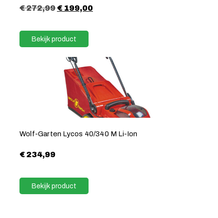
€
272,99
€
199,00
Bekijk product
Wolf-Garten Lycos 40/340 M Li-Ion
€
234,99
Bekijk product