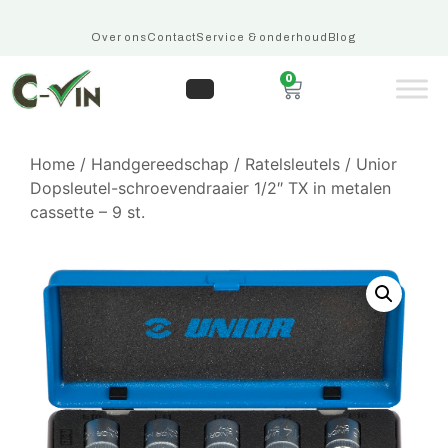
Over ons
Contact
Service & onderhoud
Blog
0
Home
/
Handgereedschap
/
Ratelsleutels
/ Unior
Dopsleutel-schroevendraaier 1/2″ TX in metalen
cassette – 9 st.