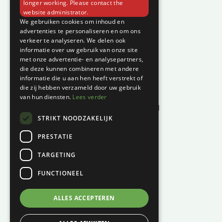
longer working. Please contact the
website administrator.
Klantenservice
We gebruiken cookies om inhoud en
advertenties te personaliseren en om ons
Garantie en klachten
verkeer te analyseren. We delen ook
informatie over uw gebruik van onze site
Betaalmethodes
met onze advertentie- en analysepartners,
Privacyverklaring
die deze kunnen combineren met andere
informatie die u aan hen heeft verstrekt of
Algemene voorwaarden
die zij hebben verzameld door uw gebruik
Levertijd en kosten
van hun diensten.
Lees verder
Herroepingsrecht & bedenktijd
STRIKT NOODZAKELIJK
Waar vind je ons?
PRESTATIE
Hoofddiep 66
TARGETING
9354 AS, Zevenhuizen
FUNCTIONEEL
KVK:
01124270
BTW:
NL001447694B61
ALLES ACCEPTEREN
06 – 121 815 49