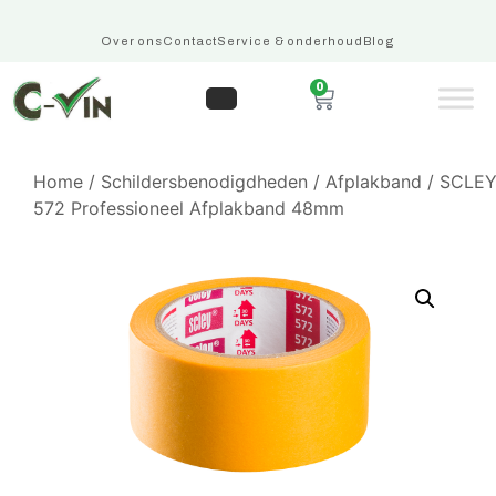
Over ons
Contact
Service & onderhoud
Blog
0
Home
/
Schildersbenodigdheden
/
Afplakband
/ SCLE
572 Professioneel Afplakband 48mm