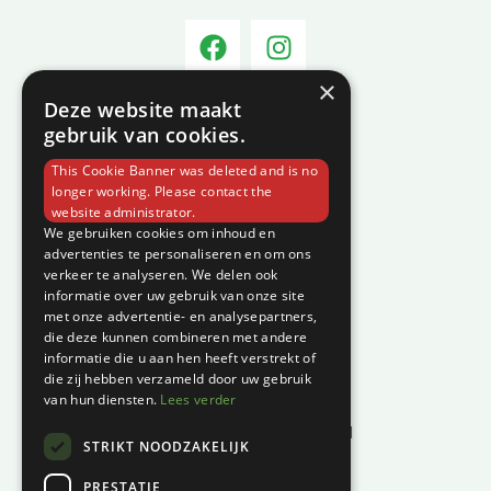
×
Deze website maakt
Informatie
gebruik van cookies.
Over C-Vin
This Cookie Banner was deleted and is no
Contact
longer working. Please contact the
website administrator.
Klantenservice
We gebruiken cookies om inhoud en
advertenties te personaliseren en om ons
verkeer te analyseren. We delen ook
Garantie en klachten
informatie over uw gebruik van onze site
Betaalmethodes
met onze advertentie- en analysepartners,
die deze kunnen combineren met andere
Privacyverklaring
informatie die u aan hen heeft verstrekt of
Algemene voorwaarden
die zij hebben verzameld door uw gebruik
van hun diensten.
Lees verder
Levertijd en kosten
Herroepingsrecht & bedenktijd
STRIKT NOODZAKELIJK
Waar vind je ons?
PRESTATIE