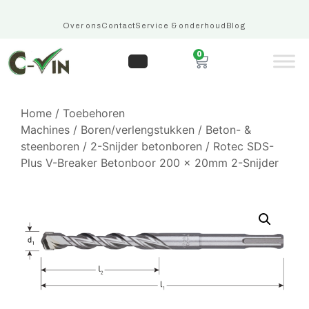
Over ons
Contact
Service & onderhoud
Blog
0
Home
/
Toebehoren
Machines
/
Boren/verlengstukken
/
Beton- &
steenboren
/
2-Snijder betonboren
/ Rotec SDS-
Plus V-Breaker Betonboor 200 x 20mm 2-Snijder