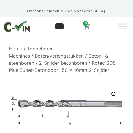
Over ons
Contact
Service & onderhoud
Blog
0
Home
/
Toebehoren
Machines
/
Boren/verlengstukken
/
Beton- &
steenboren
/
2-Snijder betonboren
/ Rotec SDS-
Plus Super-Betonboor 150 x 16mm 2-Snijder