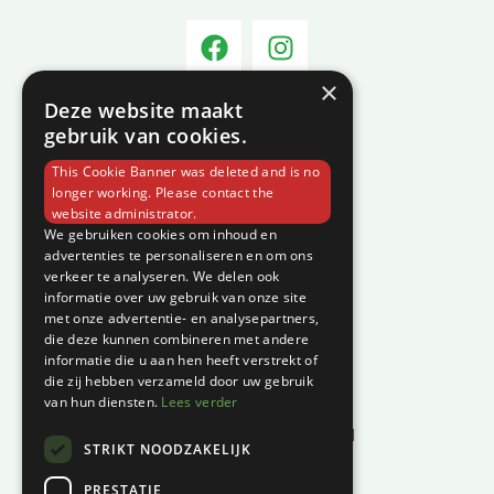
×
Deze website maakt
Informatie
gebruik van cookies.
Over C-Vin
This Cookie Banner was deleted and is no
Contact
longer working. Please contact the
website administrator.
Klantenservice
We gebruiken cookies om inhoud en
advertenties te personaliseren en om ons
verkeer te analyseren. We delen ook
Garantie en klachten
informatie over uw gebruik van onze site
Betaalmethodes
met onze advertentie- en analysepartners,
die deze kunnen combineren met andere
Privacyverklaring
informatie die u aan hen heeft verstrekt of
Algemene voorwaarden
die zij hebben verzameld door uw gebruik
van hun diensten.
Lees verder
Levertijd en kosten
Herroepingsrecht & bedenktijd
STRIKT NOODZAKELIJK
Waar vind je ons?
PRESTATIE