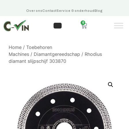
Over ons
Contact
Service & onderhoud
Blog
0
Home
/
Toebehoren
Machines
/
Diamantgereedschap
/ Rhodius
diamant slijpschijf 303870