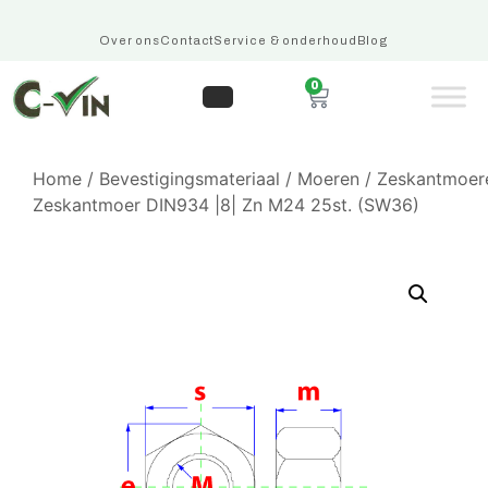
Over ons
Contact
Service & onderhoud
Blog
0
Home
/
Bevestigingsmateriaal
/
Moeren
/
Zeskantmoer
Zeskantmoer DIN934 |8| Zn M24 25st. (SW36)