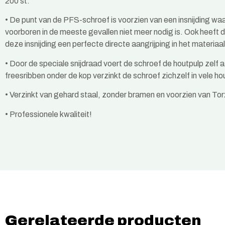
200 st.
•
De punt van de PFS-schroef is voorzien van een insnijding wa
voorboren in de meeste gevallen niet meer nodig is. Ook heeft 
deze insnijding een perfecte directe aangrijping in het materiaal
•
Door de speciale snijdraad voert de schroef de houtpulp zelf a
freesribben onder de kop verzinkt de schroef zichzelf in vele h
•
Verzinkt van gehard staal, zonder bramen en voorzien van Torx
•
Professionele kwaliteit!
Gerelateerde producten