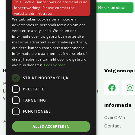
Bekijk product
This Cookie Banner was deleted and is no
Bekijk product
longer working. Please contact the
website administrator.
We gebruiken cookies om inhoud en
advertenties te personaliseren en om ons
verkeer te analyseren. We delen ook
informatie over uw gebruik van onze site
met onze advertentie- en analysepartners,
die deze kunnen combineren met andere
informatie die u aan hen heeft verstrekt of
die zij hebben verzameld door uw gebruik
van hun diensten.
Lees verder
Hoe kunnen wij jou helpen?
Volg ons op
STRIKT NOODZAKELIJK
Bij C-Vin hebben wij alles in huis om je
PRESTATIE
bouwprojecten efficiënt en succesvol te laten
verlopen.
TARGETING
Informatie
FUNCTIONEEL
Over C-Vin
Prijzen zijn inclusief btw
Contact
ALLES ACCEPTEREN