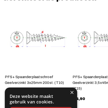
PFS+ Spaanderplaatschroef
PFS+ Spaanderplaat
Geelverzinkt 3x25mm 200st. (T10)
Geelverzinkt 3,5x45
(T15)
×
€
3,30
Deze website maakt
€
4,90
gebruik van cookies.