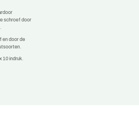
ardoor
de schroef door
.
f en door de
outsoorten.
 10 indruk.