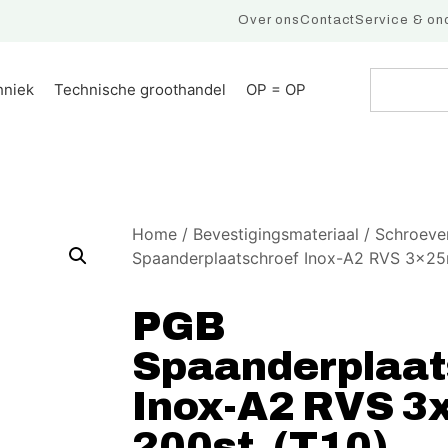
Over ons
Contact
Service & on
hniek
Technische groothandel
OP = OP
Home
/
Bevestigingsmateriaal
/
Schroeve
Spaanderplaatschroef Inox-A2 RVS 3x25
PGB
Spaanderplaat
Inox-A2 RVS 
200st. (T10)