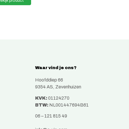
ekijk product
Waar vind je ons?
Hoofddiep 66
9354 AS, Zevenhuizen
KVK:
01124270
BTW:
NL001447694B61
06 – 121 815 49