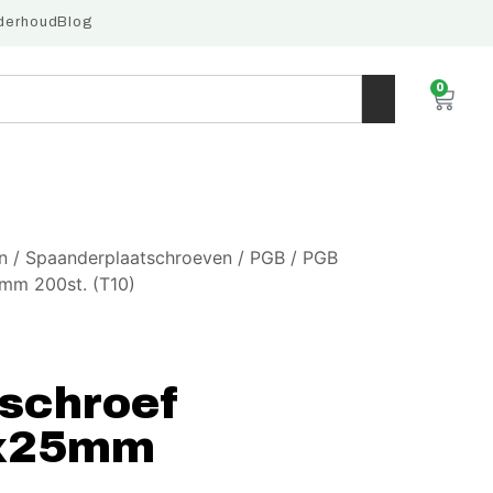
derhoud
Blog
0
n
/
Spaanderplaatschroeven
/
PGB
/ PGB
mm 200st. (T10)
schroef
3x25mm