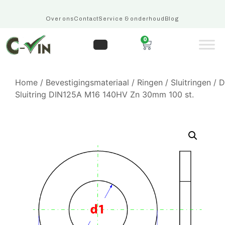
Over ons
Contact
Service & onderhoud
Blog
0
Home
/
Bevestigingsmateriaal
/
Ringen
/
Sluitringen
/
D
Sluitring DIN125A M16 140HV Zn 30mm 100 st.