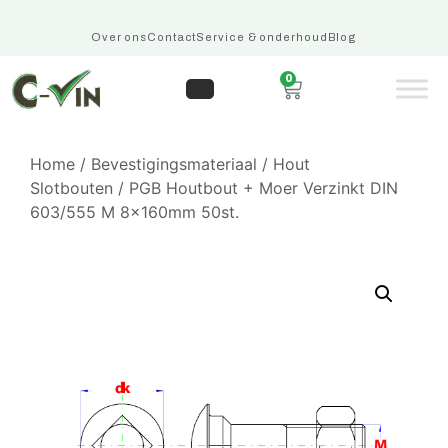
Over ons
Contact
Service & onderhoud
Blog
0
Home
/
Bevestigingsmateriaal
/
Hout
Slotbouten
/ PGB Houtbout + Moer Verzinkt DIN
603/555 M 8x160mm 50st.