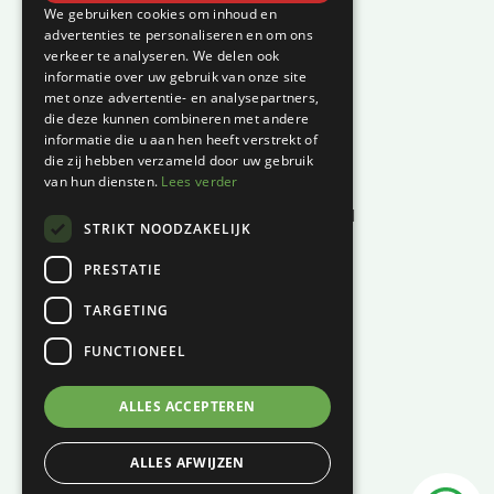
Klantenservice
We gebruiken cookies om inhoud en
advertenties te personaliseren en om ons
verkeer te analyseren. We delen ook
Garantie en klachten
informatie over uw gebruik van onze site
Betaalmethodes
met onze advertentie- en analysepartners,
die deze kunnen combineren met andere
Privacyverklaring
informatie die u aan hen heeft verstrekt of
Algemene voorwaarden
die zij hebben verzameld door uw gebruik
van hun diensten.
Lees verder
Levertijd en kosten
Herroepingsrecht & bedenktijd
STRIKT NOODZAKELIJK
Waar vind je ons?
PRESTATIE
Hoofddiep 66
TARGETING
9354 AS, Zevenhuizen
FUNCTIONEEL
KVK:
01124270
BTW:
NL001447694B61
ALLES ACCEPTEREN
06 – 121 815 49
ALLES AFWIJZEN