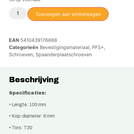
Toevoegen aan winkelwagen
EAN
5410439176668
Categorieën
Bevestigingsmateriaal
,
PFS+
,
Schroeven
,
Spaanderplaatschroeven
Beschrijving
Specificaties:
• Lengte: 100 mm
• Kop-diameter: 6 mm
• Torx: T30