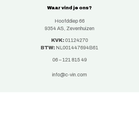
Waar vind je ons?
Hoofddiep 66
9354 AS, Zevenhuizen
KVK:
01124270
BTW:
NL001447694B61
06 – 121 815 49
info@c-vin.com