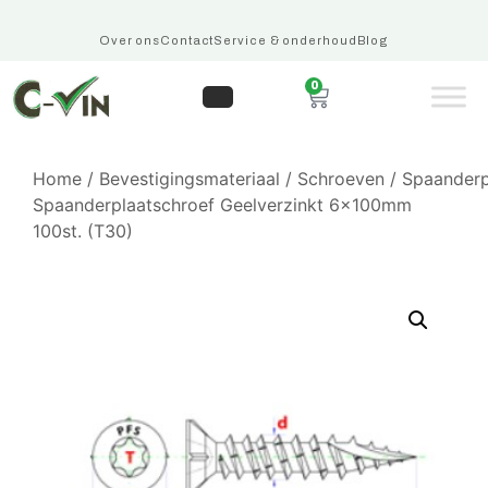
Over ons
Contact
Service & onderhoud
Blog
0
Home
/
Bevestigingsmateriaal
/
Schroeven
/
Spaanderp
Spaanderplaatschroef Geelverzinkt 6x100mm
100st. (T30)