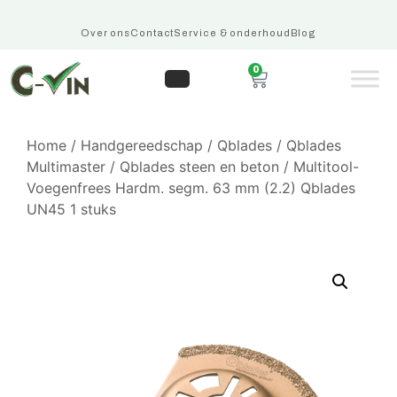
Over ons
Contact
Service & onderhoud
Blog
0
Home
/
Handgereedschap
/
Qblades
/
Qblades
Multimaster
/
Qblades steen en beton
/ Multitool-
Voegenfrees Hardm. segm. 63 mm (2.2) Qblades
UN45 1 stuks