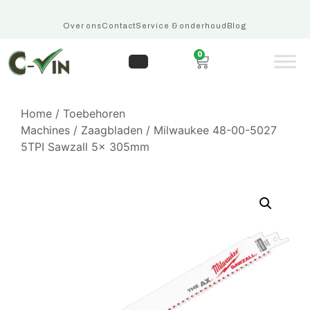
Over ons
Contact
Service & onderhoud
Blog
0
Home
/
Toebehoren
Machines
/
Zaagbladen
/ Milwaukee 48-00-5027
5TPI Sawzall 5x 305mm