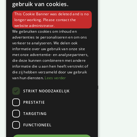
gebruik van cookies.
Over C-Vin
This Cookie Banner was deleted and is no
Contact
longer working. Please contact the
website administrator.
Klantenservice
We gebruiken cookies om inhoud en
advertenties te personaliseren en om ons
verkeer te analyseren. We delen ook
Garantie en klachten
informatie over uw gebruik van onze site
Betaalmethodes
met onze advertentie- en analysepartners,
die deze kunnen combineren met andere
Privacyverklaring
informatie die u aan hen heeft verstrekt of
Algemene voorwaarden
die zij hebben verzameld door uw gebruik
van hun diensten.
Lees verder
Levertijd en kosten
Herroepingsrecht & bedenktijd
STRIKT NOODZAKELIJK
Waar vind je ons?
PRESTATIE
Hoofddiep 66
TARGETING
9354 AS, Zevenhuizen
FUNCTIONEEL
KVK:
01124270