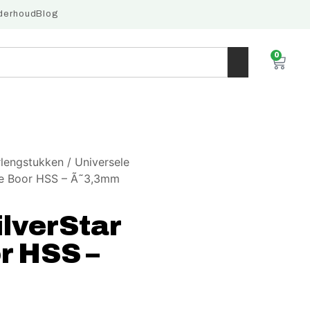
derhoud
Blog
0
rlengstukken
/
Universele
le Boor HSS – Ã˜3,3mm
lverStar
r HSS –