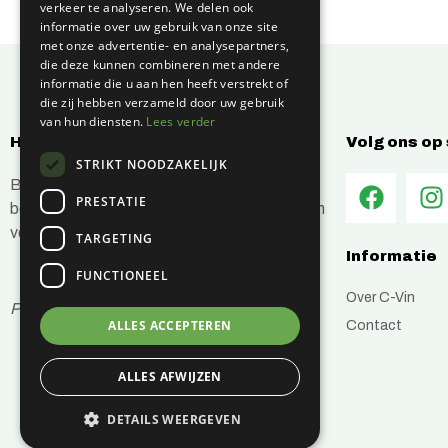
verkeer te analyseren. We delen ook
informatie over uw gebruik van onze site
met onze advertentie- en analysepartners,
die deze kunnen combineren met andere
informatie die u aan hen heeft verstrekt of
die zij hebben verzameld door uw gebruik
van hun diensten.
Lees verder
Hoe kunnen wij jou helpen?
Volg ons op
STRIKT NOODZAKELIJK
Bij C-Vin hebben wij alles in huis om je
PRESTATIE
bouwprojecten efficiënt en succesvol te laten
verlopen.
TARGETING
Informatie
FUNCTIONEEL
Over C-Vin
Prijzen zijn inclusief btw
Contact
ALLES ACCEPTEREN
ALLES AFWIJZEN
DETAILS WEERGEVEN