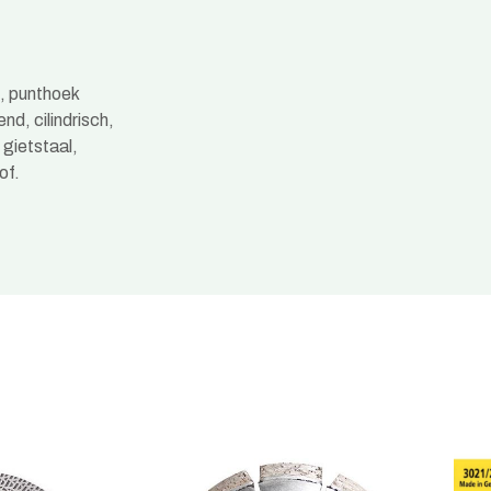
k, punthoek
d, cilindrisch,
 gietstaal,
of.