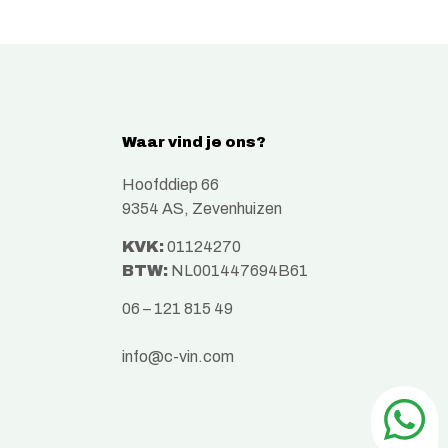
Waar vind je ons?
Hoofddiep 66
9354 AS, Zevenhuizen
KVK:
01124270
BTW:
NL001447694B61
06 – 121 815 49
info@c-vin.com