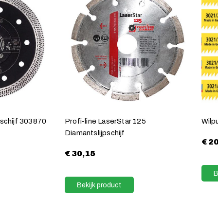
pschijf 303870
Profi-line LaserStar 125
Wilp
Diamantslijpschijf
€
20
€
30,15
B
Bekijk product