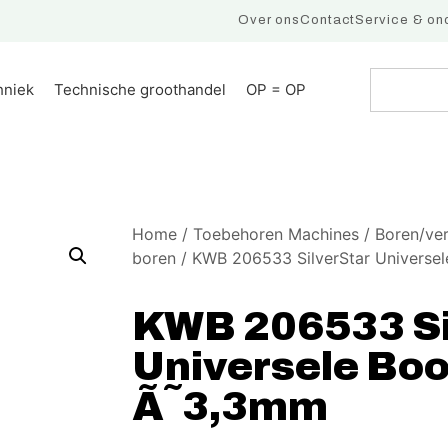
Over ons
Contact
Service & on
hniek
Technische groothandel
OP = OP
Home
/
Toebehoren Machines
/
Boren/ve
boren
/ KWB 206533 SilverStar Universe
KWB 206533 Si
Universele Boo
Ã˜3,3mm