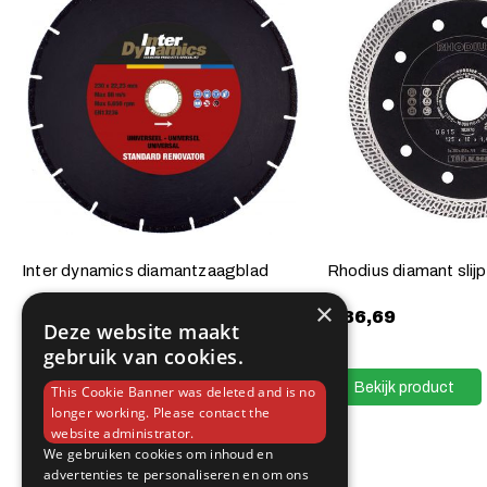
Inter dynamics diamantzaagblad
Rhodius diamant slij
×
€
15,95
€
36,69
Deze website maakt
gebruik van cookies.
Bekijk product
Bekijk product
This Cookie Banner was deleted and is no
longer working. Please contact the
website administrator.
We gebruiken cookies om inhoud en
advertenties te personaliseren en om ons