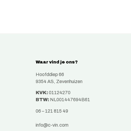
Waar vind je ons?
Hoofddiep 66
9354 AS, Zevenhuizen
KVK:
01124270
BTW:
NL001447694B61
06 – 121 815 49
info@c-vin.com