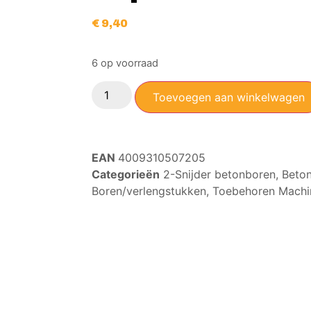
€
9,40
6 op voorraad
Toevoegen aan winkelwagen
EAN
4009310507205
Categorieën
2-Snijder betonboren
,
Beton
Boren/verlengstukken
,
Toebehoren Machi