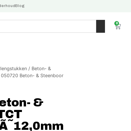
derhoud
Blog
0
rlengstukken
/
Beton- &
050720 Beton- & Steenboor
eton- &
 TCT
 Ã˜12,0mm