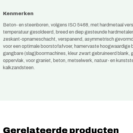
Kenmerken
Beton- en steenboren, volgens ISO 5468, met hardmetaal verst
temperatuur gesoldeerd, breed en diep gesteunde hardmetalen
zeskant-opnameschacht, verspanend, asymmetrisch gevormde
voor een optimale boorstofafvoer, hamervaste hoogwaardige bo
gangbare (slag)boormachines, kleur zwart gebruineerd blank, g
oppervlak, voor graniet, beton, metselwerk, natuur- en kunstst
kalkzandsteen.
Gerelateerde producten