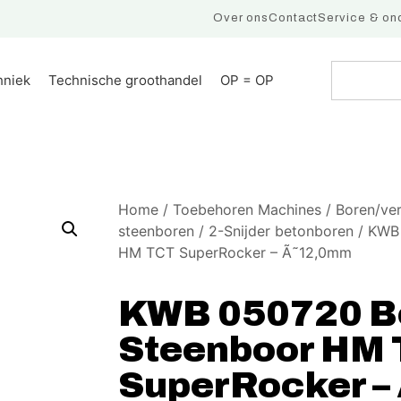
Over ons
Contact
Service & on
hniek
Technische groothandel
OP = OP
Home
/
Toebehoren Machines
/
Boren/ve
steenboren
/
2-Snijder betonboren
/ KWB 
HM TCT SuperRocker – Ã˜12,0mm
KWB 050720 B
Steenboor HM
SuperRocker –