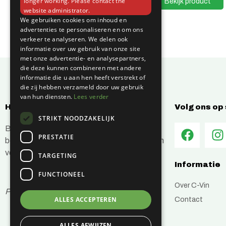
Bekijk product
Bekijk product
longer working. Please contact the
website administrator.
We gebruiken cookies om inhoud en
advertenties te personaliseren en om ons
verkeer te analyseren. We delen ook
informatie over uw gebruik van onze site
met onze advertentie- en analysepartners,
die deze kunnen combineren met andere
informatie die u aan hen heeft verstrekt of
die zij hebben verzameld door uw gebruik
van hun diensten.
Lees verder
Hoe kunnen wij jou helpen?
Volg ons op
STRIKT NOODZAKELIJK
Bij C-Vin hebben wij alles in huis om je
PRESTATIE
bouwprojecten efficiënt en succesvol te laten
verlopen.
TARGETING
Informatie
FUNCTIONEEL
Over C-Vin
Prijzen zijn inclusief btw
Contact
ALLES ACCEPTEREN
ALLES AFWIJZEN