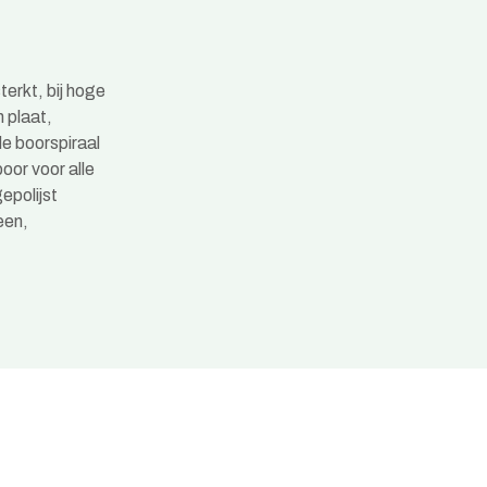
erkt, bij hoge
 plaat,
 boorspiraal
or voor alle
epolijst
een,