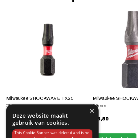
Milwaukee SHOCKWAVE TX25
Milwaukee SHOCKW
25mm
25mm
×
Deze website maakt
€
3,50
€
3,50
gebruik van cookies.
This Cookie Banner was deleted and is no