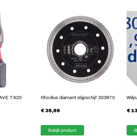
AVE TX20
Rhodius diamant slijpschijf 303870
Wilp
€
36,69
€
13
Bekijk product
B