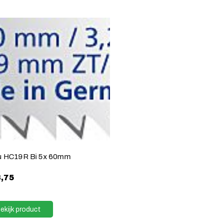
u HC19R Bi 5x 60mm
,75
ekijk product