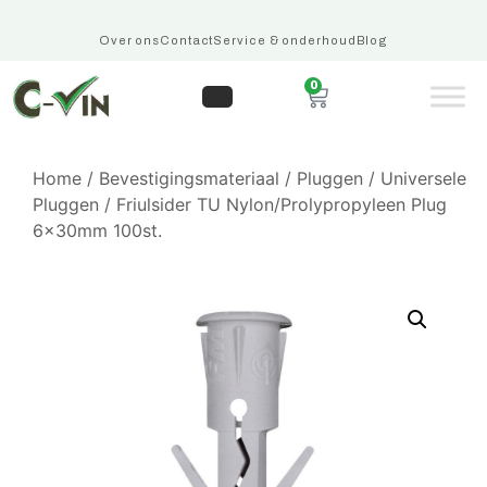
Over ons
Contact
Service & onderhoud
Blog
0
Home
/
Bevestigingsmateriaal
/
Pluggen
/
Universele
Pluggen
/ Friulsider TU Nylon/Prolypropyleen Plug
6x30mm 100st.