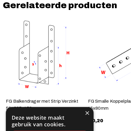
Gerelateerde producten
FG Balkendrager met Strip Verzinkt
FG Smalle Koppelplaa
59x225x153mm
15x80mm
×
Deze website maakt
€
1,40
€
0,20
gebruik van cookies.