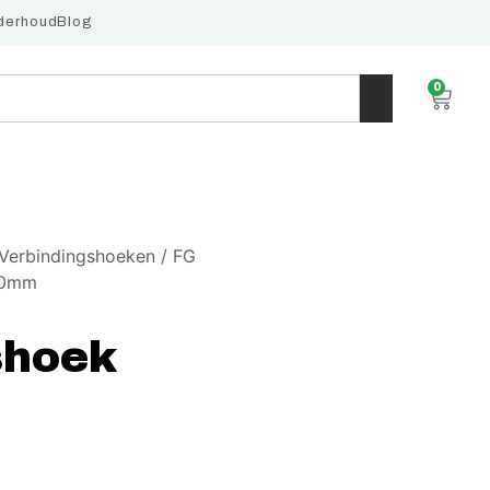
derhoud
Blog
0
Verbindingshoeken
/ FG
30mm
shoek