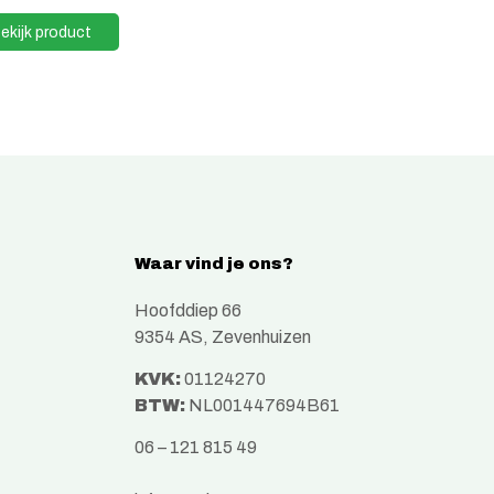
ekijk product
Waar vind je ons?
Hoofddiep 66
9354 AS, Zevenhuizen
KVK:
01124270
BTW:
NL001447694B61
06 – 121 815 49