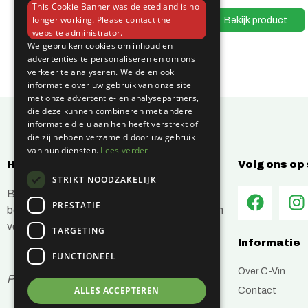
This Cookie Banner was deleted and is no
Bekijk product
Bekijk product
longer working. Please contact the
website administrator.
We gebruiken cookies om inhoud en
advertenties te personaliseren en om ons
verkeer te analyseren. We delen ook
informatie over uw gebruik van onze site
met onze advertentie- en analysepartners,
die deze kunnen combineren met andere
informatie die u aan hen heeft verstrekt of
die zij hebben verzameld door uw gebruik
van hun diensten.
Lees verder
Hoe kunnen wij jou helpen?
Volg ons op
STRIKT NOODZAKELIJK
Bij C-Vin hebben wij alles in huis om je
PRESTATIE
bouwprojecten efficiënt en succesvol te laten
verlopen.
TARGETING
Informatie
FUNCTIONEEL
Over C-Vin
Prijzen zijn inclusief btw
Contact
ALLES ACCEPTEREN