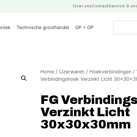
Over ons
Contact
Service & on
hniek
Technische groothandel
OP = OP
Home
/
IJzerwaren
/
Hoekverbindingen
/
Verbindingshoek Verzinkt Licht 30x30x
FG Verbinding
Verzinkt Licht
30x30x30mm