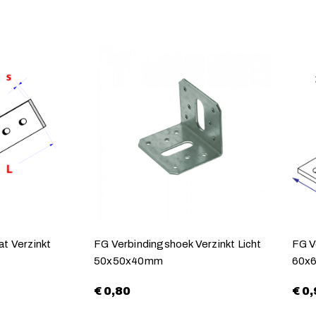
t Verzinkt
FG Verbindingshoek Verzinkt Licht
FG V
50x50x40mm
60x
€
0,80
€
0,