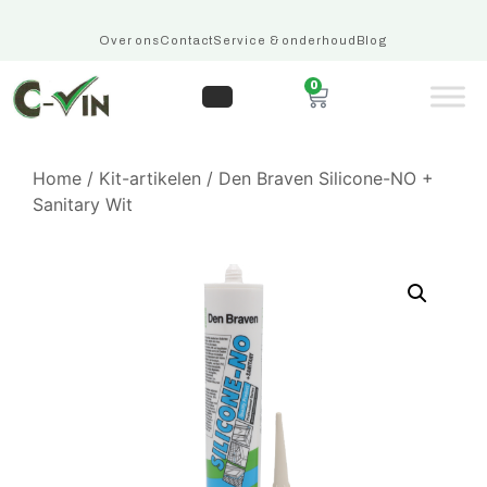
Over ons
Contact
Service & onderhoud
Blog
0
Home
/
Kit-artikelen
/ Den Braven Silicone-NO +
Sanitary Wit