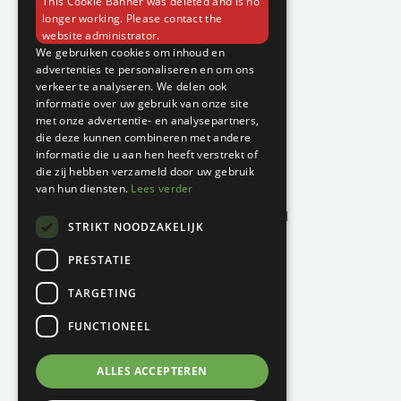
This Cookie Banner was deleted and is no
Contact
longer working. Please contact the
website administrator.
Klantenservice
We gebruiken cookies om inhoud en
advertenties te personaliseren en om ons
verkeer te analyseren. We delen ook
Garantie en klachten
informatie over uw gebruik van onze site
Betaalmethodes
met onze advertentie- en analysepartners,
die deze kunnen combineren met andere
Privacyverklaring
informatie die u aan hen heeft verstrekt of
Algemene voorwaarden
die zij hebben verzameld door uw gebruik
van hun diensten.
Lees verder
Levertijd en kosten
Herroepingsrecht & bedenktijd
STRIKT NOODZAKELIJK
Waar vind je ons?
PRESTATIE
Hoofddiep 66
TARGETING
9354 AS, Zevenhuizen
FUNCTIONEEL
KVK:
01124270
BTW:
NL001447694B61
ALLES ACCEPTEREN