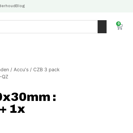
derhoud
Blog
0
aden
/
Accu's
/ CZB 3 pack
7-QZ
0x30mm :
+ 1x