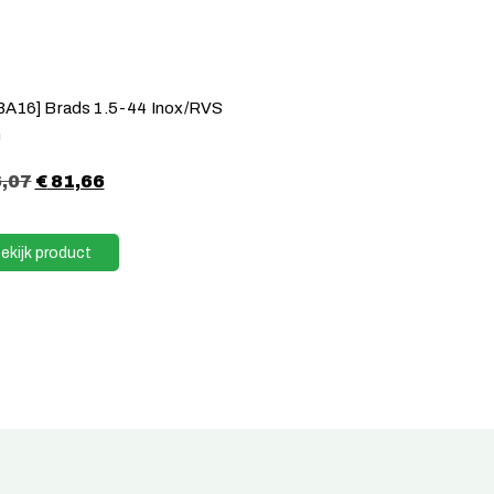
A16] Brads 1.5-44 Inox/RVS
m
,07
€
81,66
ekijk product