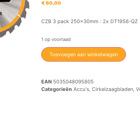
€
60,00
CZB 3 pack 250x30mm : 2x DT1956-QZ 
1 op voorraad
Toevoegen aan winkelwagen
EAN
5035048095805
Categorieën
Accu's
,
Cirkelzaagbladen
,
V