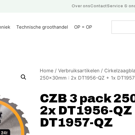
Over ons
Contact
Service & on
hniek
Technische groothandel
OP = OP
Home
/
Verbruiksartikelen
/
Cirkelzaagbl
250x30mm : 2x DT1956-QZ + 1x DT195
CZB 3 pack 25
2x DT1956-QZ 
DT1957-QZ