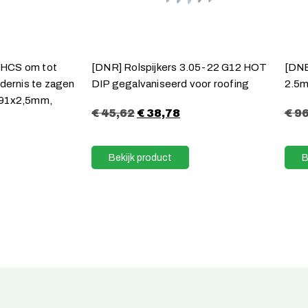
 HCS om tot
[DNR] Rolspijkers 3.05-22 G12 HOT
[DNB
ndernis te zagen
DIP gegalvaniseerd voor roofing
2.5
x91x2,5mm,
€
45,62
€
38,78
€
96
Bekijk product
B