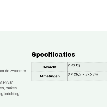
Specificaties
2,43 kg
Gewicht
voor de zwaarste
3 × 28,5 × 37,5 cm
Afmetingen
agen van
gen, maken
ngterichting