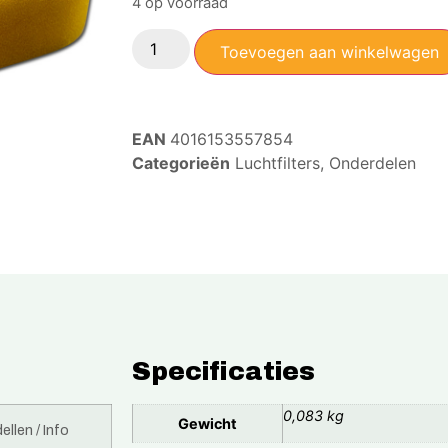
4 op voorraad
Toevoegen aan winkelwagen
EAN
4016153557854
Categorieën
Luchtfilters
,
Onderdelen
Specificaties
0,083 kg
Gewicht
llen / Info