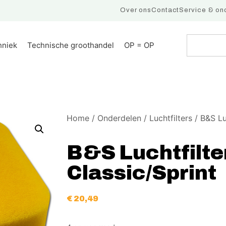
Over ons
Contact
Service & on
hniek
Technische groothandel
OP = OP
Home
/
Onderdelen
/
Luchtfilters
/ B&S Lu
B&S Luchtfilte
Classic/Sprint
€
20,49