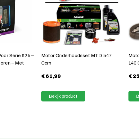
oor Serie 625 –
Motor Onderhoudsset MTD 547
Moto
oren – Met
Ccm
140 
€
61,99
€
25
Bekijk product
B