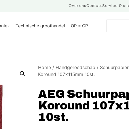
Over ons
Contact
Service & on
hniek
Technische groothandel
OP = OP
Home
/
Handgereedschap
/
Schuurpapier
Koround 107x115mm 10st.
AEG Schuurpap
Koround 107
10st.