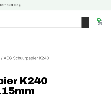
derhoud
Blog
0
/ AEG Schuurpapier K240
ier K240
x115mm