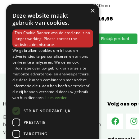
240mm
×
€
8,46
Deze website maakt
€
16,95
gebruik van cookies.
Bekijk product
This Cookie Banner was deleted and is no
Bekijk product
longer working. Please contact the
website administrator.
We gebruiken cookies om inhoud en
advertenties te personaliseren en om ons
verkeer te analyseren. We delen ook
informatie over uw gebruik van onze site
met onze advertentie- en analysepartners,
die deze kunnen combineren met andere
informatie die u aan hen heeft verstrekt of
die zij hebben verzameld door uw gebruik
van hun diensten.
Lees verder
Hoe kunnen wij jou helpen?
Volg ons op
STRIKT NOODZAKELIJK
Bij C-Vin hebben wij alles in huis om je
PRESTATIE
bouwprojecten efficiënt en succesvol te laten
verlopen.
TARGETING