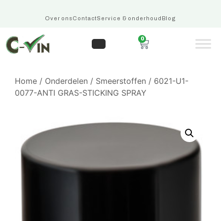
Over ons
Contact
Service & onderhoud
Blog
0
Home
/
Onderdelen
/
Smeerstoffen
/ 6021-U1-
0077-ANTI GRAS-STICKING SPRAY