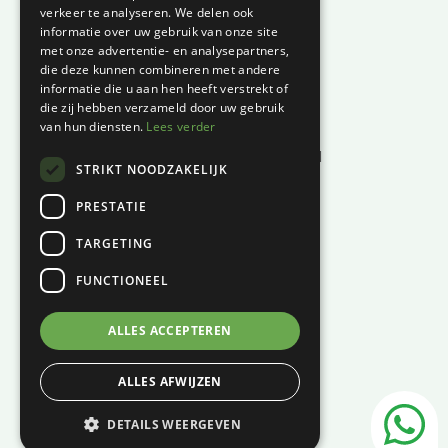
verkeer te analyseren. We delen ook
Garantie en klachten
informatie over uw gebruik van onze site
Betaalmethodes
met onze advertentie- en analysepartners,
die deze kunnen combineren met andere
Privacyverklaring
informatie die u aan hen heeft verstrekt of
Algemene voorwaarden
die zij hebben verzameld door uw gebruik
van hun diensten.
Lees verder
Levertijd en kosten
Herroepingsrecht & bedenktijd
STRIKT NOODZAKELIJK
Waar vind je ons?
PRESTATIE
Hoofddiep 66
TARGETING
9354 AS, Zevenhuizen
FUNCTIONEEL
KVK:
01124270
BTW:
NL001447694B61
ALLES ACCEPTEREN
06 – 121 815 49
ALLES AFWIJZEN
info@c-vin.com
DETAILS WEERGEVEN