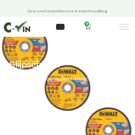
Over ons
Contact
Service & onderhoud
Blog
0
Slijpschijven
Home
/
Verbruiksartikelen
/ Slijpschijven