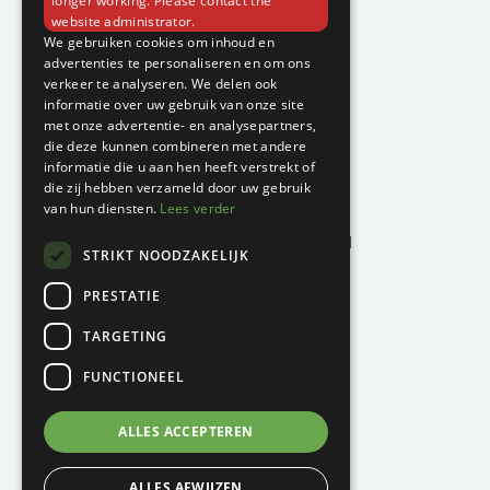
longer working. Please contact the
website administrator.
Klantenservice
We gebruiken cookies om inhoud en
advertenties te personaliseren en om ons
verkeer te analyseren. We delen ook
Garantie en klachten
informatie over uw gebruik van onze site
Betaalmethodes
met onze advertentie- en analysepartners,
die deze kunnen combineren met andere
Privacyverklaring
informatie die u aan hen heeft verstrekt of
Algemene voorwaarden
die zij hebben verzameld door uw gebruik
van hun diensten.
Lees verder
Levertijd en kosten
Herroepingsrecht & bedenktijd
STRIKT NOODZAKELIJK
Waar vind je ons?
PRESTATIE
Hoofddiep 66
TARGETING
9354 AS, Zevenhuizen
FUNCTIONEEL
KVK:
01124270
BTW:
NL001447694B61
ALLES ACCEPTEREN
06 – 121 815 49
ALLES AFWIJZEN