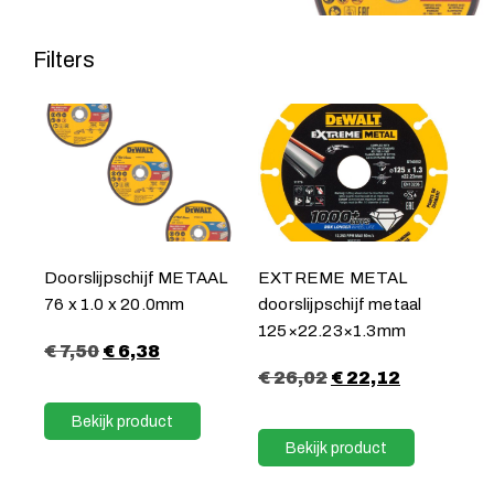
Filters
Doorslijpschijf METAAL
EXTREME METAL
76 x 1.0 x 20.0mm
doorslijpschijf metaal
125×22.23×1.3mm
€
7,50
€
6,38
€
26,02
€
22,12
Bekijk product
Bekijk product