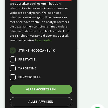
Klantenservice
We gebruiken cookies om inhoud en
advertenties te personaliseren en om ons
verkeer te analyseren. We delen ook
Garantie en klachten
informatie over uw gebruik van onze site
Betaalmethodes
met onze advertentie- en analysepartners,
die deze kunnen combineren met andere
Privacyverklaring
informatie die u aan hen heeft verstrekt of
Algemene voorwaarden
die zij hebben verzameld door uw gebruik
van hun diensten.
Lees verder
Levertijd en kosten
Herroepingsrecht & bedenktijd
STRIKT NOODZAKELIJK
Waar vind je ons?
PRESTATIE
Hoofddiep 66
TARGETING
9354 AS, Zevenhuizen
FUNCTIONEEL
KVK:
01124270
BTW:
NL001447694B61
ALLES ACCEPTEREN
06 – 121 815 49
ALLES AFWIJZEN