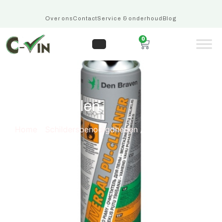
Over ons
Contact
Service & onderhoud
Blog
0
Pur-artikelen
Home
/
Schildersbenodigdheden
/ Pur-artikelen