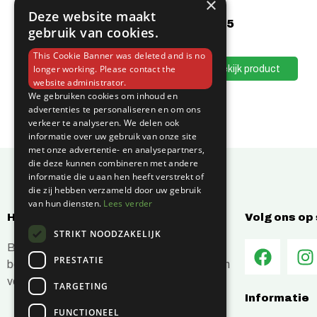
×
Deze website maakt
€
5,75
gebruik van cookies.
This Cookie Banner was deleted and is no
Bekijk product
longer working. Please contact the
website administrator.
We gebruiken cookies om inhoud en
advertenties te personaliseren en om ons
verkeer te analyseren. We delen ook
informatie over uw gebruik van onze site
met onze advertentie- en analysepartners,
die deze kunnen combineren met andere
informatie die u aan hen heeft verstrekt of
die zij hebben verzameld door uw gebruik
van hun diensten.
Lees verder
Hoe kunnen wij jou helpen?
Volg ons op
STRIKT NOODZAKELIJK
Bij C-Vin hebben wij alles in huis om je
PRESTATIE
bouwprojecten efficiënt en succesvol te laten
verlopen.
TARGETING
Informatie
FUNCTIONEEL