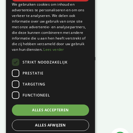
Klantenservice
We gebruiken cookies om inhoud en
advertenties te personaliseren en om ons
verkeer te analyseren. We delen ook
Garantie en klachten
informatie over uw gebruik van onze site
Betaalmethodes
met onze advertentie- en analysepartners,
die deze kunnen combineren met andere
Privacyverklaring
informatie die u aan hen heeft verstrekt of
Algemene voorwaarden
die zij hebben verzameld door uw gebruik
van hun diensten.
Lees verder
Levertijd en kosten
Herroepingsrecht & bedenktijd
STRIKT NOODZAKELIJK
Waar vind je ons?
PRESTATIE
Hoofddiep 66
TARGETING
9354 AS, Zevenhuizen
FUNCTIONEEL
KVK:
01124270
BTW:
NL001447694B61
ALLES ACCEPTEREN
06 – 121 815 49
ALLES AFWIJZEN