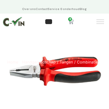
Over ons
Contact
Service & onderhoud
Blog
0
Combinatie Tangen
Home
/
Handgereedschap
/
Tangen
/ Combinatie
Tangen