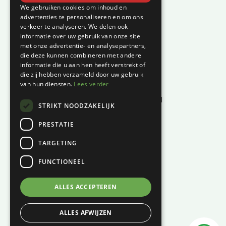
Klantenservice
We gebruiken cookies om inhoud en
advertenties te personaliseren en om ons
verkeer te analyseren. We delen ook
Garantie en klachten
informatie over uw gebruik van onze site
Betaalmethodes
met onze advertentie- en analysepartners,
die deze kunnen combineren met andere
Privacyverklaring
informatie die u aan hen heeft verstrekt of
Algemene voorwaarden
die zij hebben verzameld door uw gebruik
van hun diensten.
Lees verder
Levertijd en kosten
Herroepingsrecht & bedenktijd
STRIKT NOODZAKELIJK
Waar vind je ons?
PRESTATIE
Hoofddiep 66
TARGETING
9354 AS, Zevenhuizen
FUNCTIONEEL
KVK:
01124270
BTW:
NL001447694B61
ALLES ACCEPTEREN
06 – 121 815 49
ALLES AFWIJZEN