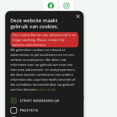
×
Deze website maakt
Informatie
gebruik van cookies.
Over C-Vin
This Cookie Banner was deleted and is no
Contact
longer working. Please contact the
website administrator.
Klantenservice
We gebruiken cookies om inhoud en
advertenties te personaliseren en om ons
verkeer te analyseren. We delen ook
Garantie en klachten
informatie over uw gebruik van onze site
Betaalmethodes
met onze advertentie- en analysepartners,
die deze kunnen combineren met andere
Privacyverklaring
informatie die u aan hen heeft verstrekt of
Algemene voorwaarden
die zij hebben verzameld door uw gebruik
van hun diensten.
Lees verder
Levertijd en kosten
Herroepingsrecht & bedenktijd
STRIKT NOODZAKELIJK
Waar vind je ons?
PRESTATIE