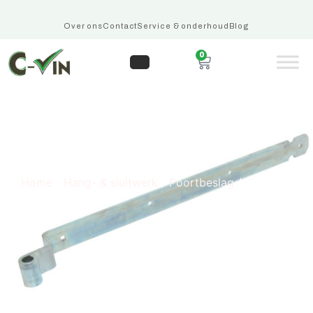
Over ons
Contact
Service & onderhoud
Blog
0
Hengen
Home
/
Hang- & sluitwerk
/
Poortbeslag
/ Hengen