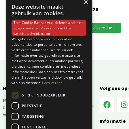
×
Deze website maakt
€
36,25
gebruik van cookies.
This Cookie Banner was deleted and is no
Bekijk product
longer working. Please contact the
website administrator.
We gebruiken cookies om inhoud en
advertenties te personaliseren en om ons
verkeer te analyseren. We delen ook
informatie over uw gebruik van onze site
met onze advertentie- en analysepartners,
die deze kunnen combineren met andere
informatie die u aan hen heeft verstrekt of
die zij hebben verzameld door uw gebruik
van hun diensten.
Lees verder
Hoe kunnen wij jou helpen?
Volg ons op
STRIKT NOODZAKELIJK
Bij C-Vin hebben wij alles in huis om je
PRESTATIE
bouwprojecten efficiënt en succesvol te laten
verlopen.
TARGETING
Informatie
FUNCTIONEEL