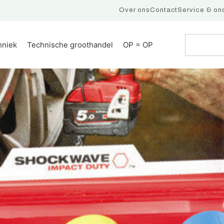
Over ons
Contact
Service & on
hniek
Technische groothandel
OP = OP