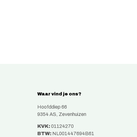
Waar vind je ons?
Hoofddiep 66
9354 AS, Zevenhuizen
KVK:
01124270
BTW:
NL001447694B61