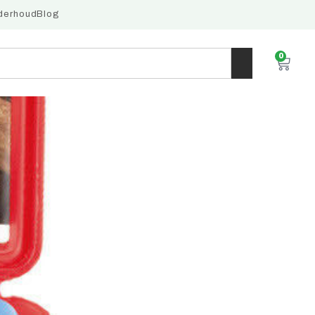
derhoud
Blog
0