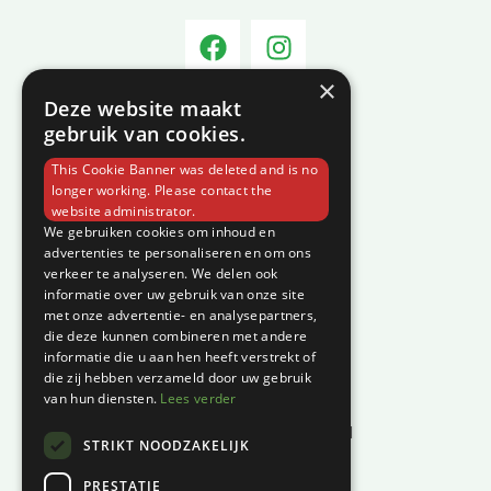
×
Deze website maakt
Informatie
gebruik van cookies.
Over C-Vin
This Cookie Banner was deleted and is no
Contact
longer working. Please contact the
website administrator.
Klantenservice
We gebruiken cookies om inhoud en
advertenties te personaliseren en om ons
verkeer te analyseren. We delen ook
Garantie en klachten
informatie over uw gebruik van onze site
Betaalmethodes
met onze advertentie- en analysepartners,
die deze kunnen combineren met andere
Privacyverklaring
informatie die u aan hen heeft verstrekt of
Algemene voorwaarden
die zij hebben verzameld door uw gebruik
van hun diensten.
Lees verder
Levertijd en kosten
Herroepingsrecht & bedenktijd
STRIKT NOODZAKELIJK
Waar vind je ons?
PRESTATIE