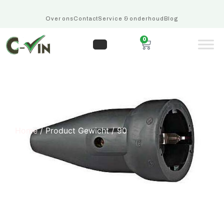
Over ons
Contact
Service & onderhoud
Blog
0
90
Home
/ Product Gewicht / 90