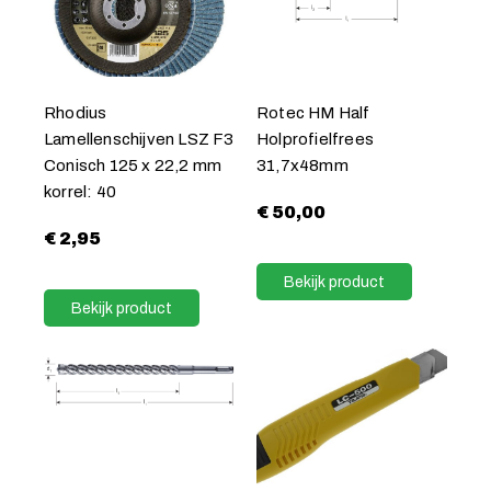
Rhodius
Rotec HM Half
Lamellenschijven LSZ F3
Holprofielfrees
Conisch 125 x 22,2 mm
31,7x48mm
korrel: 40
€
50,00
€
2,95
Bekijk product
Bekijk product