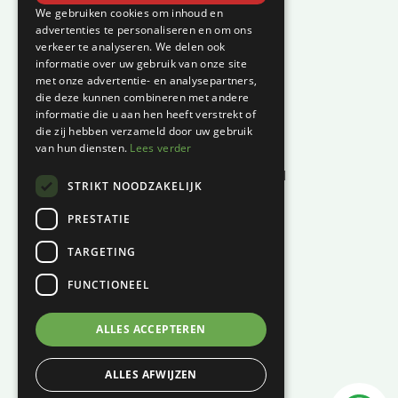
Klantenservice
We gebruiken cookies om inhoud en
advertenties te personaliseren en om ons
verkeer te analyseren. We delen ook
Garantie en klachten
informatie over uw gebruik van onze site
Betaalmethodes
met onze advertentie- en analysepartners,
die deze kunnen combineren met andere
Privacyverklaring
informatie die u aan hen heeft verstrekt of
Algemene voorwaarden
die zij hebben verzameld door uw gebruik
van hun diensten.
Lees verder
Levertijd en kosten
Herroepingsrecht & bedenktijd
STRIKT NOODZAKELIJK
Waar vind je ons?
PRESTATIE
Hoofddiep 66
TARGETING
9354 AS, Zevenhuizen
FUNCTIONEEL
KVK:
01124270
BTW:
NL001447694B61
ALLES ACCEPTEREN
06 – 121 815 49
ALLES AFWIJZEN