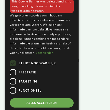
This Cookie Banner was deleted and is no
Contact
longer working. Please contact the
website administrator.
Klantenservice
We gebruiken cookies om inhoud en
advertenties te personaliseren en om ons
verkeer te analyseren. We delen ook
Garantie en klachten
informatie over uw gebruik van onze site
Betaalmethodes
met onze advertentie- en analysepartners,
die deze kunnen combineren met andere
Privacyverklaring
informatie die u aan hen heeft verstrekt of
Algemene voorwaarden
die zij hebben verzameld door uw gebruik
van hun diensten.
Lees verder
Levertijd en kosten
Herroepingsrecht & bedenktijd
STRIKT NOODZAKELIJK
Waar vind je ons?
PRESTATIE
Hoofddiep 66
TARGETING
9354 AS, Zevenhuizen
FUNCTIONEEL
KVK:
01124270
BTW:
NL001447694B61
ALLES ACCEPTEREN