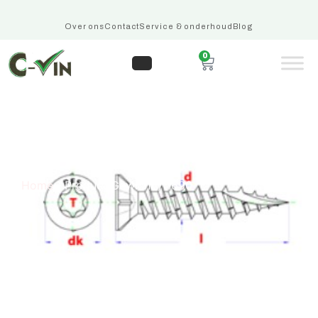
Over ons
Contact
Service & onderhoud
Blog
0
1690
Home
/ Product Gewicht / 1690