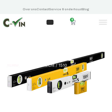
Over ons
Contact
Service & onderhoud
Blog
0
1510
Home
/ Product Gewicht / 1510